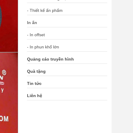
- Thiết kế ấn phẩm
In ấn
- In offset
- In phun khổ lớn
Quảng cáo truyền hình
Quà tặng
Tin tức
Liên hệ