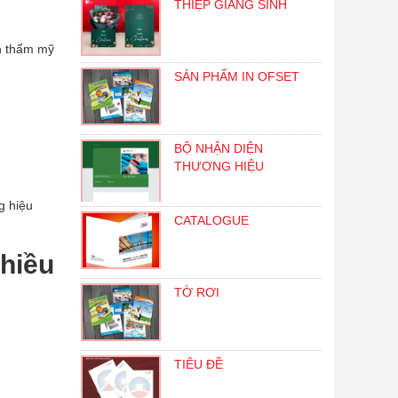
THIỆP GIÁNG SINH
nh thẩm mỹ
SẢN PHẨM IN OFSET
BỘ NHẬN DIỆN
THƯƠNG HIỆU
g hiệu
CATALOGUE
nhiều
TỜ RƠI
TIÊU ĐỀ