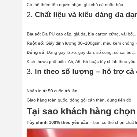
Có thể thêm tên người nhận, ghi chú cá nhân hóa
2.
Chất liệu và kiểu dáng đa dạ
Bìa sổ
: Da PU cao cấp, giả da, bìa carton cứng, vải bố...
Ruột sổ
: Giấy định lượng 80–100gsm, màu kem chống ló
Đóng sổ
: Dạng gáy lò xo, gáy dán, sổ còng, sổ cài bút,..
Kích thước phổ biến: A5, A6, B5 hoặc tùy chỉnh theo yêu
3.
In theo số lượng – hỗ trợ c
Nhận in từ 50 cuốn trở lên
Giao hàng toàn quốc, đóng gói cẩn thận, đúng tiến độ
Tại sao khách hàng chọn
Tùy chỉnh 100% theo yêu cầu
– bạn có thể chọn chất l