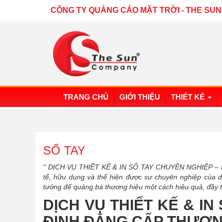
CÔNG TY QUẢNG CÁO MẶT TRỜI
-
THE SUN
TRANG CHỦ
GIỚI THIỆU
THIẾT KẾ
SỔ TAY
" DỊCH VỤ THIẾT KẾ & IN SỔ TAY CHUYÊN NGHIỆP –
tế, hữu dụng và thể hiện được sự chuyên nghiệp của do
tưởng để quảng bá thương hiệu một cách hiệu quả, đầy tí
DỊCH VỤ THIẾT KẾ & I
ĐỊNH ĐẲNG CẤP THƯƠN