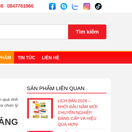
88
0847761966
-
PHẨM
TIN TỨC
LIÊN HỆ
SẢN PHẨM LIÊN QUAN
quà tinh
LỊCH BÀN 2026 –
ựa chọn lý
KHỞI ĐẦU NĂM MỚI
CHUYÊN NGHIỆP,
ĐẲNG CẤP VÀ HIỆU
HẲNG
QUẢ HƠN!