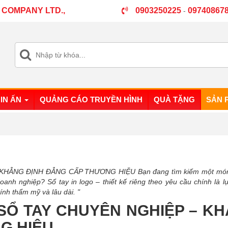
 COMPANY LTD.,
0903250225
09740867
-
IN ẤN
QUẢNG CÁO TRUYỀN HÌNH
QUÀ TẶNG
SẢN 
 KHẲNG ĐỊNH ĐẲNG CẤP THƯƠNG HIỆU Bạn đang tìm kiếm một món 
anh nghiệp? Sổ tay in logo – thiết kế riêng theo yêu cầu chính là l
nh thẩm mỹ và lâu dài. "
N SỔ TAY CHUYÊN NGHIỆP – K
G HIỆU