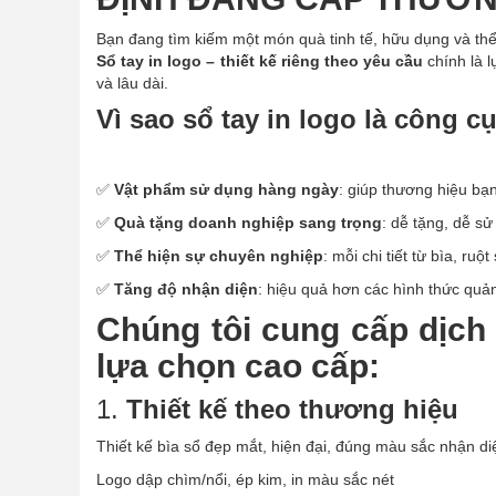
Bạn đang tìm kiếm một món quà tinh tế, hữu dụng và th
Sổ tay in logo – thiết kế riêng theo yêu cầu
chính là 
và lâu dài.
Vì sao sổ tay in logo là công c
✅
Vật phẩm sử dụng hàng ngày
: giúp thương hiệu bạn
✅
Quà tặng doanh nghiệp sang trọng
: dễ tặng, dễ s
✅
Thể hiện sự chuyên nghiệp
: mỗi chi tiết từ bìa, r
✅
Tăng độ nhận diện
: hiệu quả hơn các hình thức qu
Chúng tôi cung cấp dịch 
lựa chọn cao cấp:
1.
Thiết kế theo thương hiệu
Thiết kế bìa sổ đẹp mắt, hiện đại, đúng màu sắc nhận di
Logo dập chìm/nổi, ép kim, in màu sắc nét