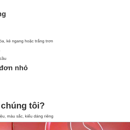
ng
a, kẻ ngang hoặc trắng trơn
.
 cầu
ả đơn nhỏ
 chúng tôi?
iệu, màu sắc, kiểu dáng riêng