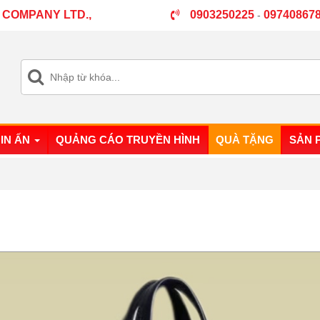
 COMPANY LTD.,
0903250225
09740867
-
IN ẤN
QUẢNG CÁO TRUYỀN HÌNH
QUÀ TẶNG
SẢN 