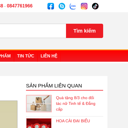
88
0847761966
-
PHẨM
TIN TỨC
LIÊN HỆ
SẢN PHẨM LIÊN QUAN
Quà tặng 8/3 cho đối
tác nữ Tinh tế & Đẳng
cấp
HOA CÀI ĐẠI BIỂU