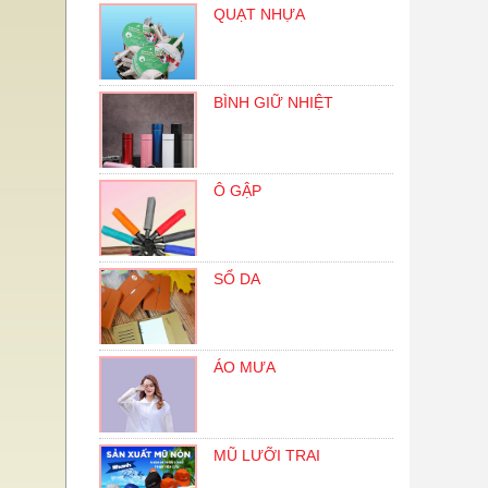
QUẠT NHỰA
BÌNH GIỮ NHIỆT
Ô GẬP
SỔ DA
ÁO MƯA
MŨ LƯỠI TRAI